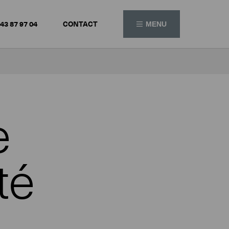
 43 87 97 04
CONTACT
MENU
e
té