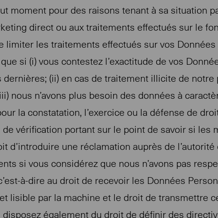
t moment pour des raisons tenant à sa situation part
ting direct ou aux traitements effectués sur le fon
 limiter les traitements effectués sur vos Données Pe
e que si (i) vous contestez l’exactitude de vos Don
 dernières; (ii) en cas de traitement illicite de notr
 (iii) nous n’avons plus besoin des données à caract
ur la constatation, l’exercice ou la défense de droits
 de vérification portant sur le point de savoir si le
oit d’introduire une réclamation auprès de l’autorit
ents si vous considérez que nous n’avons pas respe
, c’est-à-dire au droit de recevoir les Données Pers
et lisible par la machine et le droit de transmettre
Vous disposez également du droit de définir des direct