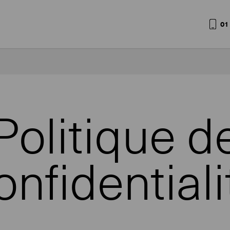
01
Politique d
onfidentiali